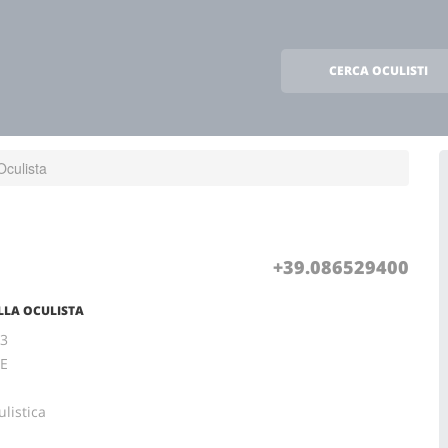
CERCA OCULISTI
Oculista
+39.086529400
ELLA OCULISTA
23
SE
ulistica