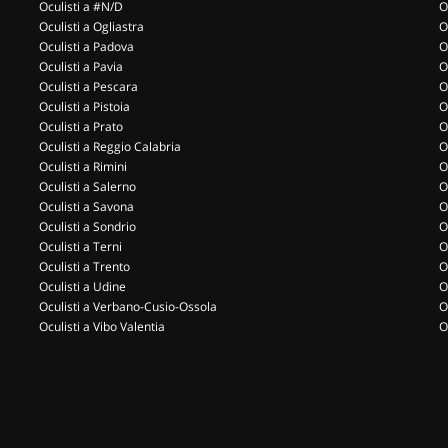
Oculisti a #N/D
O
Oculisti a Ogliastra
O
Oculisti a Padova
O
Oculisti a Pavia
O
Oculisti a Pescara
O
Oculisti a Pistoia
O
Oculisti a Prato
O
Oculisti a Reggio Calabria
O
Oculisti a Rimini
O
Oculisti a Salerno
O
Oculisti a Savona
O
Oculisti a Sondrio
O
Oculisti a Terni
O
Oculisti a Trento
O
Oculisti a Udine
O
Oculisti a Verbano-Cusio-Ossola
O
Oculisti a Vibo Valentia
O