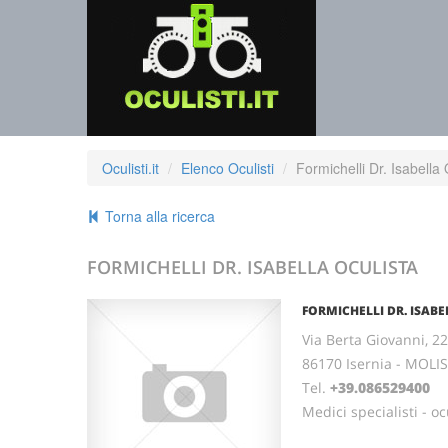
Oculisti.it
Elenco Oculisti
Formichelli Dr. Isabella 
Torna alla ricerca
FORMICHELLI DR. ISABELLA OCULISTA
FORMICHELLI DR. ISAB
Via Berta Giovanni, 2
86170 Isernia - MOLI
Tel.
+39.086529400
Medici specialisti - oc